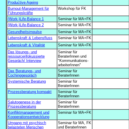
Productive Ageing
Burnout-Management für
Workshop für FK
Führungskräfte
(Work-)Life-Balance 1
Seminar für MA+FK
(Work-)Life-Balance 2
Seminar für MA+FK
Gesundheitsimpulse
Seminar für MA+FK
Lebenskraft & Lebensfluss
Seminar für MA+FK
Lebenskraft & Vitalität
Seminar für MA+FK
Das lösungs- und
Seminar für
ressourcenfokussierte
BeraterInnen und
Gespräch/ Interview
"Kommunikations-
arbeiterInnen"
Das Beratungs- und
Seminar für
Cochinggespräch
BeraterInnen
Systemische Beratung
Seminar für
BeraterInnen
Prozessberatung kompakt
Seminar für
BeraterInnen
Salutogenese in der
Seminar für
Prozessberatung
BeraterInnen
Konfliktmanagement und
Seminar für MA+FK
Kooperationsentwicklung
Umgang mit psychisch
Seminar für MA, FK
belasteten Menschen
und BeraterInnen