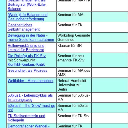
Selbstmanagement als
Seminar für MA+FK
Beitrag zur (Work-)Life-
Balance
(Work-)Life-Balance und
Seminar für MA
Gesundheitsförderung
Ganzheitliches
Seminar für FK
Selbstmanagement
Bewegung in der Natur -
Workshop Gesunde
meine Seele kann aufatmen
Gemeinde
Rollenverständnis und
Klausur für BR
Leitbild für Betriebsrat
Die Rolle(n) als FK-Stv
Seminar für neu
mit Schwerpunkt:
ernannte FK-Stv
Konflikt-Konkurr.-Kritik
...
Gesundheit als Prozess
Seminar für MA des
AMS
Weltbilder - Menschenbilder
Referat Humboldt-
Universität zu
Berlin
50plus1 - Lebenszyklus als
Seminar für 50plus-
Erfahrungsweg
MA
50plus2 - The 'Slow' must go
Seminar für 50plus-
on!
MA
FK-StellvertreterIn und
Seminar für FK-Stv
Kollege/in
.
Demografischer Wandel -
Seminar für FK