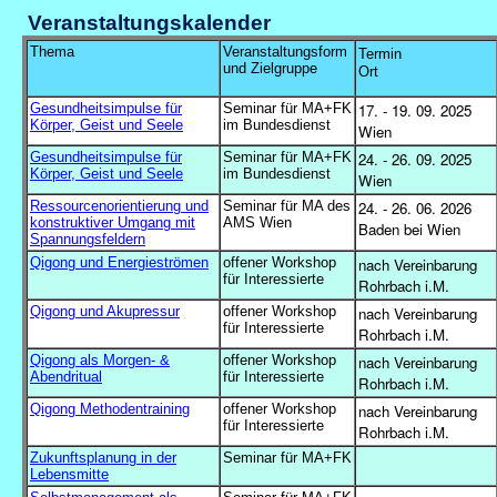
Veranstaltungskalender
Thema
Veranstaltungsform
Termin
und Zielgruppe
Ort
Gesundheitsimpulse für
Seminar für MA+FK
17. - 19.
09. 2025
Körper, Geist und Seele
im Bundesdienst
Wien
Gesundheitsimpulse für
Seminar für MA+FK
24. - 26.
09. 2025
Körper, Geist und Seele
im Bundesdienst
Wien
Ressourcenorientierung und
Seminar für MA des
24. - 26.
06. 2026
konstruktiver Umgang mit
AMS Wien
Baden bei Wien
Spannungsfeldern
Qigong und Energieströmen
offener Workshop
nach Vereinbarung
für Interessierte
Rohrbach i.M.
Qigong und Akupressur
offener Workshop
nach Vereinbarung
für Interessierte
Rohrbach i.M.
Qigong als Morgen- &
offener Workshop
nach Vereinbarung
Abendritual
für Interessierte
Rohrbach i.M.
Qigong Methodentraining
offener Workshop
nach Vereinbarung
für Interessierte
Rohrbach i.M.
Zukunftsplanung in der
Seminar für MA+FK
Lebensmitte