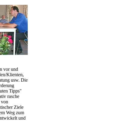
n vor und
en/Klienten,
atung usw. Die
orderung
guten Tipps"
ativ rasche
e von
tischer Ziele
 dem Weg zum
entwickelt und