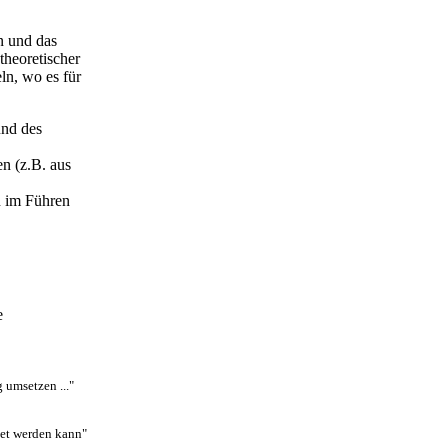
n und das
theoretischer
ln, wo es für
und des
n (z.B. aus
n im Führen
e
 umsetzen ..."
et werden kann"