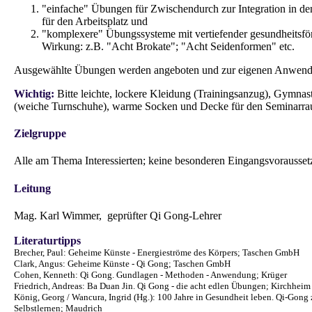
"einfache" Übungen für Zwischendurch zur Integration in den
für den Arbeitsplatz und
"komplexere" Übungssysteme mit vertiefender gesundheitsfö
Wirkung: z.B. "Acht Brokate"; "Acht Seidenformen" etc.
Ausgewählte Übungen werden angeboten und zur eigenen Anwend
Wichtig:
Bitte leichte, lockere Kleidung (Trainingsanzug), Gymnas
(weiche Turnschuhe), warme Socken und Decke für den Seminarra
Zielgruppe
Alle am Thema Interessierten; keine besonderen Eingangsvorausse
Leitung
Mag. Karl Wimmer, geprüfter Qi Gong-Lehrer
Literaturtipps
Brecher, Paul: Geheime Künste - Energieströme des Körpers; Taschen GmbH
Clark, Angus: Geheime Künste - Qi Gong; Taschen GmbH
Cohen, Kenneth: Qi Gong. Gundlagen - Methoden - Anwendung; Krüger
Friedrich, Andreas: Ba Duan Jin. Qi Gong - die acht edlen Übungen; Kirchheim
König, Georg / Wancura, Ingrid (Hg.): 100 Jahre in Gesundheit leben. Qi-Gong
Selbstlernen; Maudrich