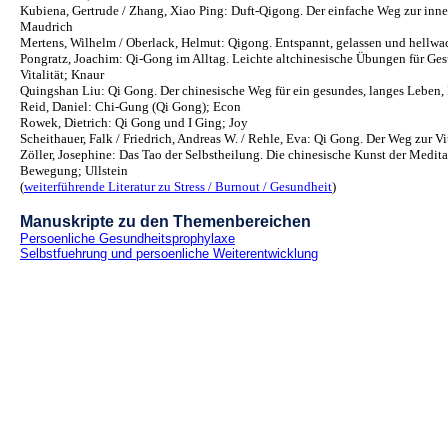
Kubiena, Gertrude / Zhang, Xiao Ping: Duft-Qigong. Der einfache Weg zur inn
Maudrich
Mertens, Wilhelm / Oberlack, Helmut: Qigong. Entspannt, gelassen und hellw
Pongratz, Joachim: Qi-Gong im Alltag. Leichte altchinesische Übungen für Ge
Vitalität; Knaur
Quingshan Liu: Qi Gong. Der chinesische Weg für ein gesundes, langes Leben, 
Reid, Daniel: Chi-Gung (Qi Gong); Econ
Rowek, Dietrich: Qi Gong und I Ging; Joy
Scheithauer, Falk / Friedrich, Andreas W. / Rehle, Eva: Qi Gong. Der Weg zur Vi
Zöller, Josephine: Das Tao der Selbstheilung. Die chinesische Kunst der Medita
Bewegung; Ullstein
(
weiterführende Literatur zu Stress / Burnout / Gesundheit
)
Manuskripte zu den Themenbereichen
Persoenliche Gesundheitsprophylaxe
Selbstfuehrung und persoenliche Weiterentwicklung