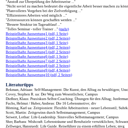
"Anstoß zur Überprüfung der Arbeitsweise ..."
"Nicht soviel zu machen bedeutet die eigentliche Arbeit besser machen zu könne
"Planvolleres Vorgehen bei der Zielverfolgung ..."
"Effizienteres Arbeiten wird möglich ..."
"Zeitressourcen können geschaffen werden ..."
"Bessere Struktur im Tagesablauf ..."
"Tolles Seminar - toller Trainer ..."
(mehr)
Beispielhafte Auswertung1 (pdf, 1 Seite)
Beispielhafte Auswertung2 (pdf, 2 Seiten)
Beispielhafte Auswertung3 (pdf, 1 Seite)
Beispielhafte Auswertung4 (pdf, 2 Seiten)
Beispielhafte Auswertung5 (pdf, 2 Seiten)
Beispielhafte Auswertung6 (pdf, 1 Seite)
Beispielhafte Auswertung7 (pdf, 2 Seiten)
Beispielhafte Auswertung8 (pdf, 2 Seiten)
Beispielhafte Auswertung9 (pdf, 4 Seiten)
Beispielhafte Auswertung10 (pdf, 2 Seiten)
Literaturtipps
Bekman, Adriaan: Self-Management. Die Kunst, den Alltag zu bewältigen; Ur
Covey, Stephen R. ua: Der Weg zum Wesentlichen; Campus
Dießner, Klaus: Praxiskurs Selbst-Coaching. Übungen für den Alltag; Junferma
Fuchs, Helmut / Huber, Andreas: Die 16 Lebensmotive; dtv
Hörning, Karl ua: Zeitpioniere. Flexible Arbeitszeiten - neuer Lebensstil; Suh
Scott, Martin: Zeitgewinn durch Selbstmanagement; Campus
Seiwert, Lothar: Life-Leadership. Sinnvolles Selbstmanagement; Campus
Sher, Barbara: Wishcraft. Lebensträume und Berufsziele verwirklichen; Schwarz
Zellweger, Hansruedi: Life Guide. Reiseführer zu einem erfüllten Leben; mvg