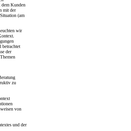
mit dem Kunden
n mit der
 Situation (am
leuchten wir
Kontext.
egungen
 betrachtet
sse der
n Themen
Beratung
ruktiv zu
ontext
ntionen
sweisen von
textes und der