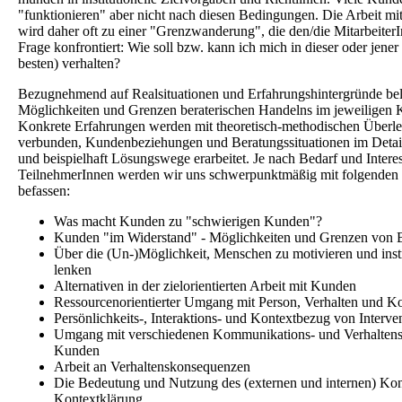
"funktionieren" aber nicht nach diesen Bedingungen. Die Arbeit 
wird daher oft zu einer "Grenzwanderung", die den/die MitarbeiterI
Frage konfrontiert: Wie soll bzw. kann ich mich in dieser oder jener
besten) verhalten?
Bezugnehmend auf Realsituationen und Erfahrungshintergründe be
Möglichkeiten und Grenzen beraterischen Handelns im jeweiligen 
Konkrete Erfahrungen werden mit theoretisch-methodischen Überl
verbunden, Kundenbeziehungen und Beratungssituationen im Detail
und beispielhaft Lösungswege erarbeitet. Je nach Bedarf und Intere
TeilnehmerInnen werden wir uns schwerpunktmäßig mit folgende
befassen:
Was macht Kunden zu "schwierigen Kunden"?
Kunden "im Widerstand" - Möglichkeiten und Grenzen von 
Über die (Un-)Möglichkeit, Menschen zu motivieren und inst
lenken
Alternativen in der zielorientierten Arbeit mit Kunden
Ressourcenorientierter Umgang mit Person, Verhalten und K
Persönlichkeits-, Interaktions- und Kontextbezug von Interve
Umgang mit verschiedenen Kommunikations- und Verhalten
Kunden
Arbeit an Verhaltenskonsequenzen
Die Bedeutung und Nutzung des (externen und internen) Kon
Kontextklärung