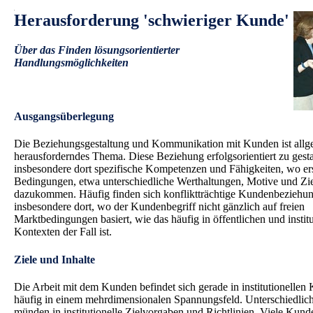
.
Herausforderung 'schwieriger Kunde'
Über das Finden lösungsorientierter
Handlungsmöglichkeiten
.
Ausgangsüberlegung
Die Beziehungsgestaltung und Kommunikation mit Kunden ist allg
herausforderndes Thema. Diese Beziehung erfolgsorientiert zu gesta
insbesondere dort spezifische Kompetenzen und Fähigkeiten, wo e
Bedingungen, etwa unterschiedliche Werthaltungen, Motive und Zi
dazukommen. Häufig finden sich konfliktträchtige Kundenbeziehu
insbesondere dort, wo der Kundenbegriff nicht gänzlich auf freien
Marktbedingungen basiert, wie das häufig in öffentlichen und institu
Kontexten der Fall ist.
Ziele und Inhalte
Die Arbeit mit dem Kunden befindet sich gerade in institutionellen
häufig in einem mehrdimensionalen Spannungsfeld. Unterschiedlic
münden in institutionelle Zielvorgaben und Richtlinien. Viele Kund