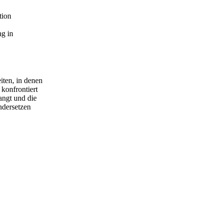
tion
ng in
iten, in denen
konfrontiert
angt und die
ndersetzen