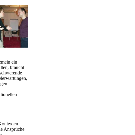
emein ein
lten, braucht
rschwerende
elerwartungen,
ngen
tionellen
 Kontexten
he Ansprüche
en