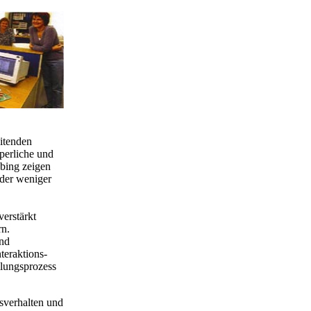
itenden
perliche und
bing zeigen
oder weniger
verstärkt
rn.
und
teraktions-
lungsprozess
gsverhalten und