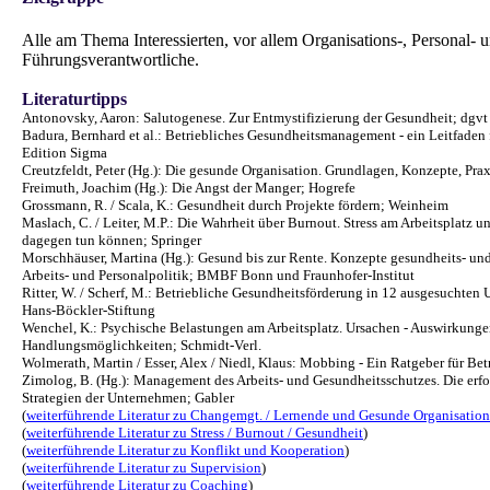
Alle am Thema Interessierten, vor allem Organisations-, Personal- 
Führungsverantwortliche.
Literaturtipps
Antonovsky, Aaron: Salutogenese. Zur Entmystifizierung der Gesundheit; dgvt
Badura, Bernhard et al.: Betriebliches Gesundheitsmanagement - ein Leitfaden f
Edition Sigma
Creutzfeldt, Peter (Hg.): Die gesunde Organisation. Grundlagen, Konzepte, Pr
Freimuth, Joachim (Hg.): Die Angst der Manger; Hogrefe
Grossmann, R. / Scala, K.: Gesundheit durch Projekte fördern; Weinheim
Maslach, C. / Leiter, M.P.: Die Wahrheit über Burnout. Stress am Arbeitsplatz u
dagegen tun können; Springer
Morschhäuser, Martina (Hg.): Gesund bis zur Rente. Konzepte gesundheits- und
Arbeits- und Personalpolitik; BMBF Bonn und Fraunhofer-Institut
Ritter, W. / Scherf, M.: Betriebliche Gesundheitsförderung in 12 ausgesuchten
Hans-Böckler-Stiftung
Wenchel, K.: Psychische Belastungen am Arbeitsplatz. Ursachen - Auswirkunge
Handlungsmöglichkeiten; Schmidt-Verl.
Wolmerath, Martin / Esser, Alex / Niedl, Klaus: Mobbing - Ein Ratgeber für Be
Zimolog, B. (Hg.): Management des Arbeits- und Gesundheitsschutzes. Die erf
Strategien der Unternehmen; Gabler
(
weiterführende Literatur zu Changemgt. / Lernende und Gesunde Organisation
(
weiterführende Literatur zu Stress / Burnout / Gesundheit
)
(
weiterführende Literatur zu Konflikt und Kooperation
)
(
weiterführende Literatur zu Supervision
)
(
weiterführende Literatur zu Coaching
)