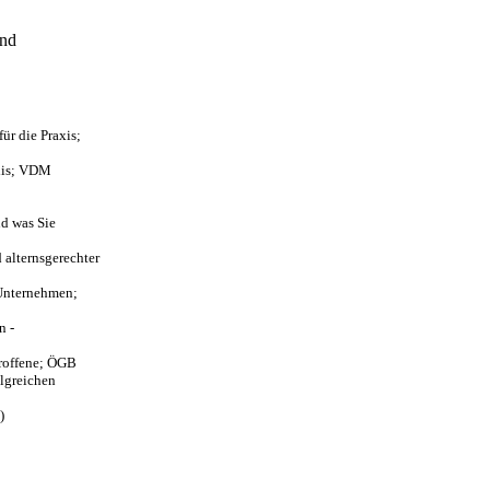
und
ür die Praxis;
axis; VDM
nd was Sie
 alternsgerechter
 Unternehmen;
n -
troffene; ÖGB
olgreichen
)