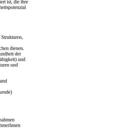
t ist, die ihre
heitspotenzial
 Strukturen,
chen dienen.
undheit der
fähigkeit) und
turen und
 und
kende)
ßnahmen
ehmerInnen