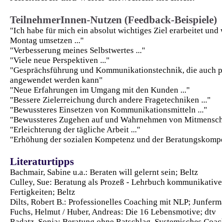
TeilnehmerInnen-Nutzen (Feedback-Beispiele)
"Ich habe für mich ein absolut wichtiges Ziel erarbeitet und
Montag umsetzen ..."
"Verbesserung meines Selbstwertes ..."
"Viele neue Perspektiven ..."
"Gesprächsführung und Kommunikationstechnik, die auch p
angewendet werden kann"
"Neue Erfahrungen im Umgang mit den Kunden ..."
"Bessere Zielerreichung durch andere Fragetechniken ..."
"Bewussteres Einsetzen von Kommunikationsmitteln ..."
"Bewussteres Zugehen auf und Wahrnehmen von Mitmensche
"Erleichterung der tägliche Arbeit ..."
"Erhöhung der sozialen Kompetenz und der Beratungskompet
Literaturtipps
Bachmair, Sabine u.a.: Beraten will gelernt sein; Beltz
Culley, Sue: Beratung als Prozeß - Lehrbuch kommunikative
Fertigkeiten; Beltz
Dilts, Robert B.: Professionelles Coaching mit NLP; Junfer
Fuchs, Helmut / Huber, Andreas: Die 16 Lebensmotive; dtv
Radatz, Sonja: Beratung ohne Ratschlag. Systemisches Coac