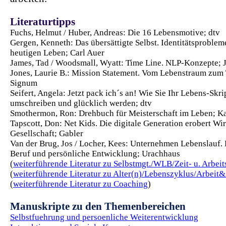
Literaturtipps
Fuchs, Helmut / Huber, Andreas: Die 16 Lebensmotive; dtv
Gergen, Kenneth: Das übersättigte Selbst. Identitätsproblem
heutigen Leben; Carl Auer
James, Tad / Woodsmall, Wyatt: Time Line. NLP-Konzepte;
Jones, Laurie B.: Mission Statement. Vom Lebenstraum zum
Signum
Seifert, Angela: Jetzt pack ich´s an! Wie Sie Ihr Lebens-Skri
umschreiben und glücklich werden; dtv
Smothermon, Ron: Drehbuch für Meisterschaft im Leben; 
Tapscott, Don: Net Kids. Die digitale Generation erobert Wi
Gesellschaft; Gabler
Van der Brug, Jos / Locher, Kees: Unternehmen Lebenslauf. 
Beruf und persönliche Entwicklung; Urachhaus
(
weiterführende Literatur zu Selbstmgt./WLB/Zeit- u. Arbeit
(
weiterführende Literatur zu Alter(n)/Lebenszyklus/Arbeit&
(
weiterführende Literatur zu Coaching
)
Manuskripte zu den Themenbereichen
Selbstfuehrung und persoenliche Weiterentwicklung