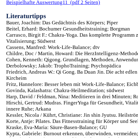
Beispielhafte Auswertung11 (pdf 2 Seiten)
Literaturtipps
Bauer, Joachim: Das Gedächtnis des Körpers; Piper
Beitel, Erhard: Bochumer Gesundheitstraining; Borgman
Carrasco, Birgit F.: Chakra-Yoga. Das komplette Programm 
Vitalisierung; Südwest
Cassens, Manfred: Work-Life-Balance; dtv
Childre, Doc / Martin, Howard: Die HerzIntelligenz-Metho
Cohen, Kenneth: Qigong. Grundlagen, Methoden, Anwendu
Derbolowsky; Jakob: TrophoTraining; Psychopädica
Friedrich, Andreas W.: Qi Gong. Ba Duan Jin. Die acht edle
Kircheim
Fritz, Hannelore: Besser leben mit Work-Life-Balance; Eich
Govinda, Kalashatra: Chakra-Heilmeditation; südwest
Harp, David / Feldman, Nina: Meditieren in drei Minuten; R
Hirschi, Gertrud: Mudras. FingerYoga für Gesundheit, Vitali
innere Ruhe; Arkana
Kessler, Nicola / Kührt, Christiane: Jin shin Jyutsu. Heilstr
Korte, Antje: Pilates. Das Fitnesstraining für Körper und Se
Kraske, Eva-Maria: Säure-Basen-Balance; GU
Kypta, Gabriele: Burnout erkennen, überwinden, vermeiden;