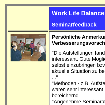
.
Work Life Balance
Seminarfeedback
Persönliche Anmerku
Verbesserungsvorsch
"Die Aufstellungen fand
interessant. Gute Möglic
selbst einzubringen bzw
aktuelle Situation zu b
..."
"Methoden - z.B. Aufst
waren sehr interessant
bereichernd ...."
"Angenehme Seminara