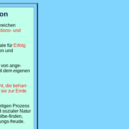
ion
ereichen
ktions- und
ale für
Erfolg
on und
n von ange-
it dem eigenen
ht, die beharr-
 sie zur Ernte
tetigen Prozess
d sozialer Natur
lbe-finden,
tungs-freude.