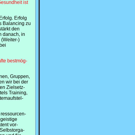
Gesundheit ist
Erfolg. Erfolg
s Balancing zu
tärkt den
n danach, in
(Weiter-)
bei
äfte bestmög-
nen, Gruppen,
n wir bei der
en Zielsetz-
els Training,
temaufstel-
 ressourcen-
geistige
tent vor-
Selbstorga-