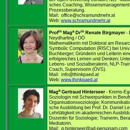
sches Coaching, Wissensmanagement
Prozessberatung.
Mail: office@schramundmehr.at
Web:
www.schramundmehr.at
in
a
in
Prof
Mag
Dr
Renate Birgmayer
- 
Neydharting / OÖ
Mathematikerin mit Doktorat am Resarch 
Symbolic Computation (RISC) bei Univ. 
Buchberger; Gründerin und Leiterin eines
erfolgreiches Lernen und Denken; Unt
Lebens- und Sozialberaterin, NLP-Traine
Coach, Supervisorin (ÖVS).
Mail: info
@
thinkpaed.at
Web:
www.thinkpaed.at
a
Mag
Gertraud Hinterseer
- Krems-Eg
Soziologin mit Schwerpunkten in Berufs
Organisationssoziologie; Kommunikati
sche Ausbildung bei Prof. Dr. Daniel Le
Lehrtätigkeit im akademischen Ausbild
Dozentin für Soziologie; Trainerin, Bera
Mediatorin.
Mail: g.hinterseer@ad-personam.com