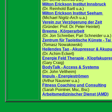
Milton Erickson Institut Innsbruck
(Dr. Reinhold Bartl u.a.)
Milton Erickson Institut Seeham
(Michael Nigitz-Arch u.a.)
Verein zur Verzögerung der Zeit
(Gründer: Prof. Dr. Peter Heintel
)
Breema
- Körperarbeit
(Dr. Jon Schreiber, Pari Schneider u.a.)
Zentrum für Taoistische Künste - Tai
(Tomasz Nowakowski)
Heilendes Tao - Akupressur & Akupu
(Dr. Achim Eckert)
Energie Feld Therapie - Klopfakupre
(Gary Craig)
BodyTalk - Access & Systems
(Dr. John Veltheim)
Impuls - Energieströmen
(Arthur Nausner u.a.)
Fitness Coaching und Consulting
(Sarah Pointner, Msc, Bsc)
Arbeitsmedizinischer Dienst (AMD)
.