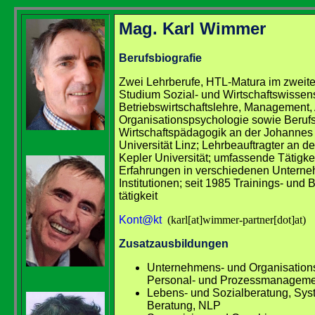
Mag. Karl Wimmer
Berufsbiografie
Zwei Lehrberufe, HTL-Matura im zweit
Studium Sozial- und Wirtschaftswissen
Betriebswirtschaftslehre, Management, 
Organisationspsychologie sowie Beruf
Wirtschaftspädagogik an der Johannes
Universität Linz; Lehrbeauftragter an 
Kepler Universität; umfassende Tätigke
Erfahrungen in verschiedenen Untern
Institutionen;
seit 1985 Trainings- und 
tätigkeit
Kont@kt
(karl[at]wimmer-partner[dot]at)
Zusatzausbildungen
Unternehmens- und Organisation
Personal- und Prozessmanageme
Lebens- und Sozialberatung,
Sys
Beratung,
NLP