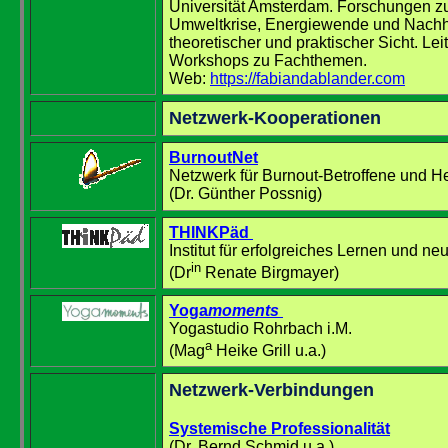
Universität Amsterdam. Forschungen zu
Umweltkrise, Energiewende und Nachha
theoretischer und praktischer Sicht. Le
Workshops zu Fachthemen.
Web:
https://fabiandablander.com
Netzwerk-Kooperationen
BurnoutNet
Netzwerk für Burnout-Betroffene und He
(Dr. Günther Possnig)
THINKPäd
Institut für erfolgreiches Lernen und n
in
(Dr
Renate Birgmayer)
Yoga
moments
Yogastudio Rohrbach i.M.
a
(Mag
Heike Grill u.a.)
Netzwerk-Verbindungen
Systemische Professionalität
(Dr. Bernd Schmid u.a.)