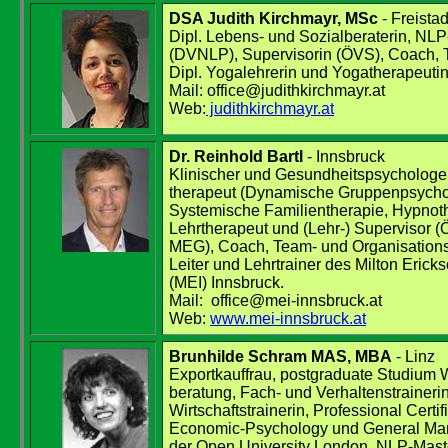
DSA Judith Kirchmayr, MSc
- Freistad
Dipl. Lebens- und Sozialberaterin, NLP
(DVNLP), Supervisorin (ÖVS), Coach,
Dipl. Yogalehrerin und Yogatherapeutin
Mail: office@judithkirchmayr.at
Web:
judithkirchmayr.at
Dr. Reinhold Bartl
- Innsbruck
Klinischer und Gesundheitspsychologe
therapeut (Dynamische Gruppenpsycho
Systemische Familientherapie, Hypnoth
Lehrtherapeut und (Lehr-) Supervisor 
MEG),
Coach, Team- und Organisations
Leiter und Lehrtrainer des Milton Erickso
(MEI) Innsbruck
.
Mail: office@mei-innsbruck.at
Web:
www.mei-innsbruck.at
Brunhilde Schram MAS, MBA
- Linz
Exportkauffrau, postgraduate Studium W
beratung, Fach- und Verhaltenstrainerin
Wirtschaftstrainerin, Professional Certi
Economic-Psychology und General M
der Open University London, NLP-Maste