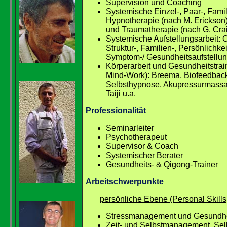
Supervision und Coaching
Systemische Einzel-, Paar-, Famil
Hypnotherapie (nach M. Erickson)
und Traumatherapie (nach G. Cra
Systemische Aufstellungsarbeit: O
Struktur-, Familien-, Persönlichke
Symptom-/ Gesundheitsaufstellu
Körperarbeit und Gesundheitstrai
Mind-Work): Breema, Biofeedbac
Selbsthypnose, Akupressurmass
Taiji u.a.
Professionalität
Seminarleiter
Psychotherapeut
Supervisor & Coach
Systemischer Berater
Gesundheits- & Qigong-Trainer
Arbeitschwerpunkte
persönliche Ebene (Personal Skills
Stressmanagement und Gesundhei
Zeit- und Selbstmanagement, Sel