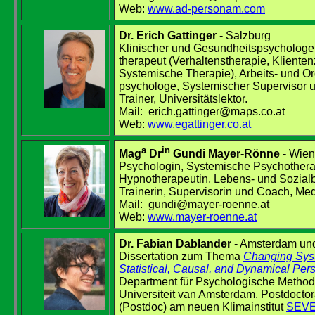
Web:
www.ad-personam.com
Dr. Erich Gattinger
- Salzburg
Klinischer und Gesundheitspsychologe
therapeut (Verhaltenstherapie, Klienten
Systemische Therapie), Arbeits- und Or
psychologe, Systemischer Supervisor 
Trainer, Universitätslektor.
Mail: erich.gattinger@maps.co.at
Web:
www.egattinger.co.at
a
in
Mag
Dr
Gundi Mayer-Rönne
- Wien
Psychologin, Systemische Psychothera
Hypnotherapeutin, Lebens- und Sozialb
Trainerin, Supervisorin und Coach, Med
Mail: gundi
@
mayer-roenne.at
Web:
www.mayer-roenne.at
Dr. Fabian Dablander
- Amsterdam und
Dissertation zum Thema
Changing Sys
Statistical, Causal, and Dynamical Per
Department für Psychologische Method
Universiteit van Amsterdam
.
Postdoctor
(Postdoc) am neuen Klimainstitut
SEV