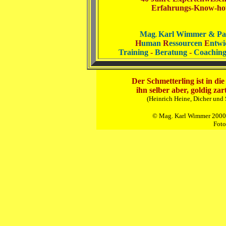
Erfahrungs-Know-h
Mag
Karl Wimmer & Pa
.
H
uman
R
essourcen
E
ntwi
Training
-
Beratung
-
Coachin
Der Schmetterling ist in die
ihn selber aber, goldig za
(Heinrich Heine, Dicher und 
© Mag. Karl Wimmer 2000 -
Foto