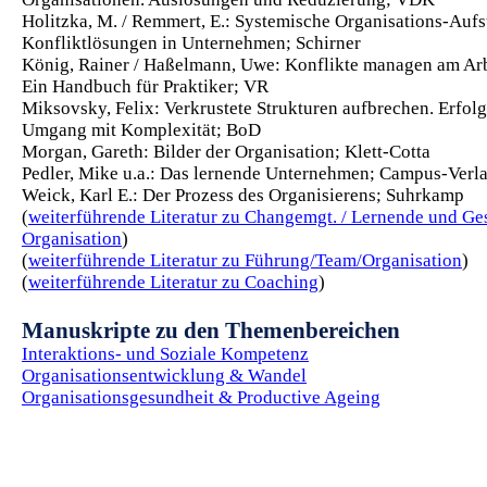
Holitzka, M. / Remmert, E.: Systemische Organisations-Aufs
Konfliktlösungen in Unternehmen; Schirner
König, Rainer / Haßelmann, Uwe: Konflikte managen am Arb
Ein Handbuch für Praktiker; VR
Miksovsky, Felix: Verkrustete Strukturen aufbrechen. Erfolg
Umgang mit Komplexität; BoD
Morgan, Gareth: Bilder der Organisation; Klett-Cotta
Pedler, Mike u.a.: Das lernende Unternehmen; Campus-Verl
Weick, Karl E.: Der Prozess des Organisierens; Suhrkamp
(
weiterführende Literatur zu Changemgt. / Lernende und G
Organisation
)
(
weiterführende Literatur zu Führung/Team/Organisation
)
(
weiterführende Literatur zu Coaching
)
Manuskripte zu den Themenbereichen
Interaktions- und Soziale Kompetenz
Organisationsentwicklung & Wandel
Organisationsgesundheit & Productive Ageing