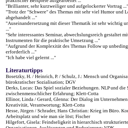
praktischer Beispiele aufgearbeitet ..."
"Brillianter, sehr kurzweiliger und aufgelockerter Vortrag ...
"Trotz der "Schwere" des Themas mit sehr viel Humor und L
abgehandelt ..."
"Auseinandersetzung mit dieser Thematik ist sehr wichtig u
..."
"Sehr interessantes Seminar, abwechslungsreich gestaltet mi
Instrumenten für die praktische Umsetzung ..."
"Aufgrund der Komplexität des Themas Follow up unbeding
erforderlich ..."
"Ich habe viel gelernt ..."
Literaturtipps
Bosetzky, H. / Heinrich, P. / Schulz, J.: Mensch und Organis
bürokratischer Sozialisation; DGV
Derks, Lucas: Das Spiel sozialer Beziehungen. NLP und die 
zwischenmenschlicher Erfahrung; Klett-Cotta
Ellinor, Linda / Gerard, Glenna: Der Dialog im Unternehmen.
Kreativität, Verantwortung; Klett-Cotta
Hesse, Jürgen / Schrader, Hans Christian: Krieg im Büro. Ko
Arbeitsplatz und wie man sie löst; Fischer
Hilgefort, Gisela: Feindseligkeit in hierarchisch strukturiert
Organisationen. Auslösungen und Reduzierung; VDK