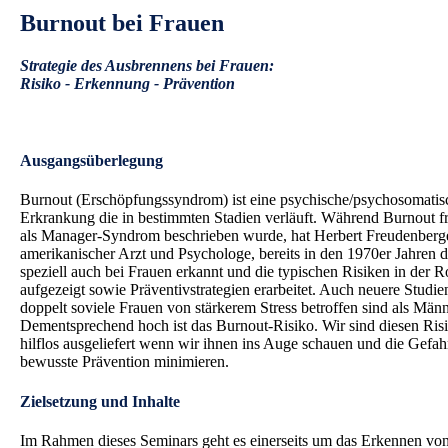
Burnout bei Frauen
Strategie des Ausbrennens bei Frauen:
Risiko - Erkennung - Prävention
.
Ausgangsüberlegung
Burnout (Erschöpfungssyndrom) ist eine psychische/psychosomatis
Erkrankung die in bestimmten Stadien verläuft. Während Burnout f
als Manager-Syndrom beschrieben wurde, hat Herbert Freudenberge
amerikanischer Arzt und Psychologe, bereits in den 1970er Jahren
speziell auch bei Frauen erkannt und die typischen Risiken in der R
aufgezeigt sowie Präventivstrategien erarbeitet. Auch neuere Studie
doppelt soviele Frauen von stärkerem Stress betroffen sind als Männ
Dementsprechend hoch ist das Burnout-Risiko. Wir sind diesen Risi
hilflos ausgeliefert wenn wir ihnen ins Auge schauen und die Gefa
bewusste Prävention minimieren.
Zielsetzung und Inhalte
Im Rahmen dieses Seminars geht es einerseits um das Erkennen vo