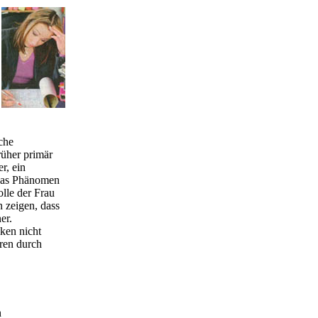
che
rüher primär
r, ein
 das Phänomen
olle der Frau
n zeigen, dass
er.
ken nicht
hren durch
n