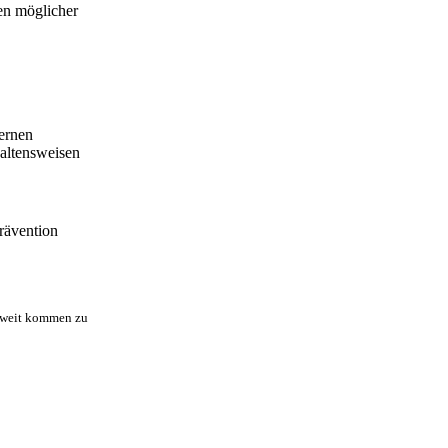
en möglicher
lernen
haltensweisen
rävention
soweit kommen zu